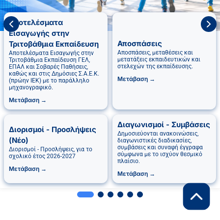
Αποτελέσματα
Εισαγωγής στην
Αποσπάσεις
Τριτοβάθμια Εκπαίδευση
Αποσπάσεις, μεταθέσεις και
Αποτελέσματα Εισαγωγής στην
μετατάξεις εκπαιδευτικών και
Τριτοβάθμια Εκπαίδευση ΓΕΛ,
στελεχών της εκπαίδευσης.
ΕΠΑΛ και Σοβαρές Παθήσεις,
καθώς και στις Δημόσιες Σ.Α.Ε.Κ.
Μετάβαση →
(πρώην ΙΕΚ) με το παράλληλο
μηχανογραφικό.
Μετάβαση →
Διαγωνισμοί - Συμβάσεις
Διορισμοί - Προσλήψεις
Δημοσιεύονται ανακοινώσεις,
(Νέο)
διαγωνιστικές διαδικασίες,
συμβάσεις και συναφή έγγραφα
Διορισμοί - Προσλήψεις, για το
σύμφωνα με το ισχύον θεσμικό
σχολικό έτος 2026-2027
πλαίσιο.
Μετάβαση →
Μετάβαση →
Επιστροφή 