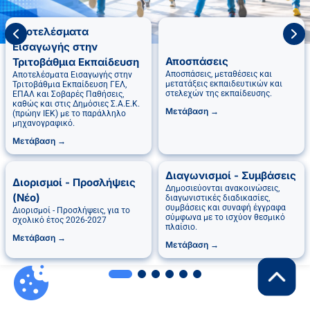
Αποτελέσματα
Εισαγωγής στην
Αποσπάσεις
Τριτοβάθμια Εκπαίδευση
Αποσπάσεις, μεταθέσεις και
Αποτελέσματα Εισαγωγής στην
μετατάξεις εκπαιδευτικών και
Τριτοβάθμια Εκπαίδευση ΓΕΛ,
στελεχών της εκπαίδευσης.
ΕΠΑΛ και Σοβαρές Παθήσεις,
καθώς και στις Δημόσιες Σ.Α.Ε.Κ.
Μετάβαση →
(πρώην ΙΕΚ) με το παράλληλο
μηχανογραφικό.
Μετάβαση →
Διαγωνισμοί - Συμβάσεις
Διορισμοί - Προσλήψεις
Δημοσιεύονται ανακοινώσεις,
(Νέο)
διαγωνιστικές διαδικασίες,
συμβάσεις και συναφή έγγραφα
Διορισμοί - Προσλήψεις, για το
σύμφωνα με το ισχύον θεσμικό
σχολικό έτος 2026-2027
πλαίσιο.
Μετάβαση →
Μετάβαση →
Επιστροφή 