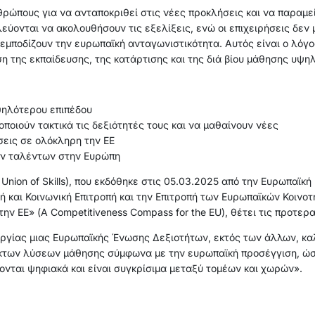
ρώπους για να ανταποκριθεί στις νέες προκλήσεις και να παραμε
εύονται να ακολουθήσουν τις εξελίξεις, ενώ οι επιχειρήσεις δε
 εμποδίζουν την ευρωπαϊκή ανταγωνιστικότητα. Αυτός είναι ο λόγο
η της εκπαίδευσης, της κατάρτισης και της διά βίου μάθησης υψηλ
ψηλότερου επιπέδου
οιούν τακτικά τις δεξιότητές τους και να μαθαίνουν νέες
σεις σε ολόκληρη την ΕΕ
ων ταλέντων στην Ευρώπη
ion of Skills), που εκδόθηκε στις 05.03.2025 από την Ευρωπαϊκή 
ή και Κοινωνική Επιτροπή και την Επιτροπή των Ευρωπαϊκών Κοινο
ην ΕΕ» (A Competitiveness Compass for the EU), θέτει τις προτερ
υργίας μιας Ευρωπαϊκής Ένωσης Δεξιοτήτων, εκτός των άλλων, κ
κτων λύσεων μάθησης σύμφωνα με την ευρωπαϊκή προσέγγιση, ώστ
ίδονται ψηφιακά και είναι συγκρίσιμα μεταξύ τομέων και χωρών».