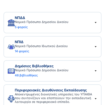
ΝΠΔΔ
Νομικά Πρόσωπα Δημοσίου Δικαίου
5 φορείς
Ακαδημία Αθηνών
ΝΠΙΔ
Νομικά Πρόσωπα Ιδιωτικού Δικαίου
14 φορείς
Ανώτατο πνευματικό ίδρυμα της χώρας με ερευνητικό και
ακαδημαϊκό έργο.
Κέντρο Ελληνικής Γλώσσας
http://www.academyofathens.gr/el
Δημόσιες Βιβλιοθήκες
Νομικά Πρόσωπα Δημοσίου Δικαίου
Δ.Ο.Α.Τ.Α.Π.
46 βιβλιοθήκες
Φορέας για τη μελέτη, τεκμηρίωση και προώθηση της
ελληνικής γλώσσας.
Εθνική Βιβλιοθήκη της Ελλάδος
https://greeklanguage.gr/
Διεπιστημονικός Οργανισμός Αναγνώρισης Τίτλων
Περιφερειακές Διευθύνσεις Εκπαίδευσης
Ακαδημαϊκών και Πληροφόρησης . Φορέας αναγνώρισης
Αποκεντρωμένες διοικητικές υπηρεσίες του ΥΠΑΙΘΑ
που συντονίζουν και εποπτεύουν την εκπαιδευτική
τίτλων σπουδών της αλλοδαπής και ακαδημαϊκής
Ίδρυμα Κρατικών Υποτροφιών (Ι.Κ.Υ.)
http://www.nlg.gr
λειτουργία σε περιφερειακό επίπεδο.
πληροφόρησης.