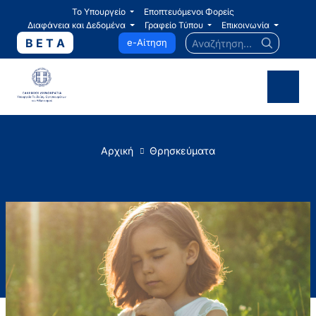
Το Υπουργείο
Εποπτευόμενοι Φορείς
Διαφάνεια και Δεδομένα
Γραφείο Τύπου
Επικοινωνία
Αναζήτηση...
B E T A
e-Αίτηση
Αρχική
Θρησκεύματα