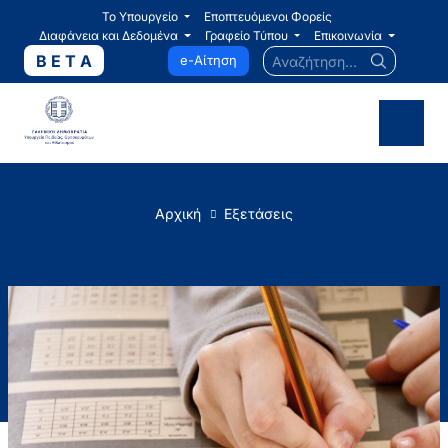
Το Υπουργείο
Εποπτευόμενοι Φορείς
Διαφάνεια και Δεδομένα
Γραφείο Τύπου
Επικοινωνία
Αναζήτηση...
B E T A
e-Αίτηση
Αρχική
Εξετάσεις