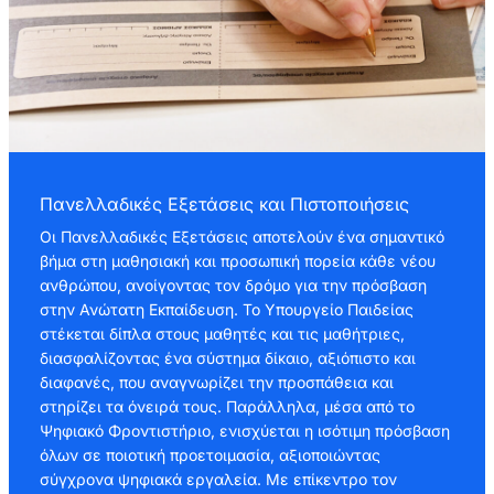
Πανελλαδικές Εξετάσεις και Πιστοποιήσεις
Οι Πανελλαδικές Εξετάσεις αποτελούν ένα σημαντικό
βήμα στη μαθησιακή και προσωπική πορεία κάθε νέου
ανθρώπου, ανοίγοντας τον δρόμο για την πρόσβαση
στην Ανώτατη Εκπαίδευση. Το Υπουργείο Παιδείας
στέκεται δίπλα στους μαθητές και τις μαθήτριες,
διασφαλίζοντας ένα σύστημα δίκαιο, αξιόπιστο και
διαφανές, που αναγνωρίζει την προσπάθεια και
στηρίζει τα όνειρά τους. Παράλληλα, μέσα από το
Ψηφιακό Φροντιστήριο, ενισχύεται η ισότιμη πρόσβαση
όλων σε ποιοτική προετοιμασία, αξιοποιώντας
σύγχρονα ψηφιακά εργαλεία. Με επίκεντρο τον