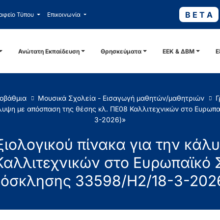
B E T A
αφείο Τύπου
Επικοινωνία
Ανώτατη Εκπαίδευση
Θρησκεύματα
ΕΕΚ & ΔΒΜ
Ε
οβάθμια
Μουσικά Σχολεία - Εισαγωγή μαθητών/μαθητριών
Γ
άλυψη με απόσπαση της θέσης κλ. ΠΕ08 Καλλιτεχνικών στο Ευρωπ
3-2026)»
ιολογικού πίνακα για την κάλ
Καλλιτεχνικών στο Ευρωπαϊκό 
όσκλησης 33598/Η2/18-3-202