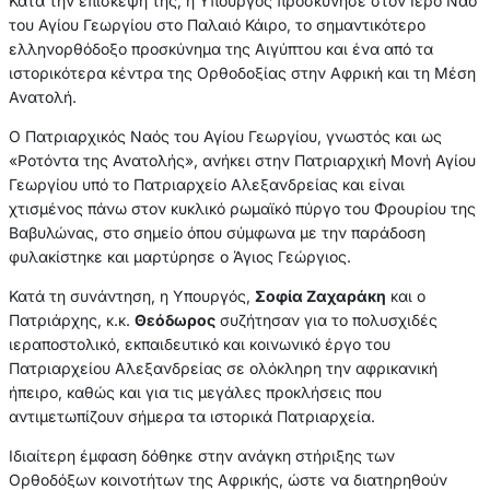
Κατά την επίσκεψή της, η Υπουργός προσκύνησε στον Ιερό Ναό
του Αγίου Γεωργίου στο Παλαιό Κάιρο, το σημαντικότερο
ελληνορθόδοξο προσκύνημα της Αιγύπτου και ένα από τα
ιστορικότερα κέντρα της Ορθοδοξίας στην Αφρική και τη Μέση
Ανατολή.
Ο Πατριαρχικός Ναός του Αγίου Γεωργίου, γνωστός και ως
«Ροτόντα της Ανατολής», ανήκει στην Πατριαρχική Μονή Αγίου
Γεωργίου υπό το Πατριαρχείο Αλεξανδρείας και είναι
χτισμένος πάνω στον κυκλικό ρωμαϊκό πύργο του Φρουρίου της
Βαβυλώνας, στο σημείο όπου σύμφωνα με την παράδοση
φυλακίστηκε και μαρτύρησε ο Άγιος Γεώργιος.
Κατά τη συνάντηση, η Υπουργός,
Σοφία Ζαχαράκη
και ο
Πατριάρχης, κ.κ.
Θεόδωρος
συζήτησαν για το πολυσχιδές
ιεραποστολικό, εκπαιδευτικό και κοινωνικό έργο του
Πατριαρχείου Αλεξανδρείας σε ολόκληρη την αφρικανική
ήπειρο, καθώς και για τις μεγάλες προκλήσεις που
αντιμετωπίζουν σήμερα τα ιστορικά Πατριαρχεία.
Ιδιαίτερη έμφαση δόθηκε στην ανάγκη στήριξης των
Ορθοδόξων κοινοτήτων της Αφρικής, ώστε να διατηρηθούν