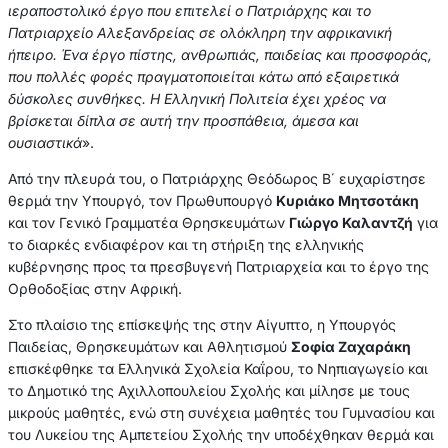
ιεραποστολικό έργο που επιτελεί ο Πατριάρχης και το
Πατριαρχείο Αλεξανδρείας σε ολόκληρη την αφρικανική
ήπειρο. Ένα έργο πίστης, ανθρωπιάς, παιδείας και προσφοράς,
που πολλές φορές πραγματοποιείται κάτω από εξαιρετικά
δύσκολες συνθήκες. Η Ελληνική Πολιτεία έχει χρέος να
βρίσκεται δίπλα σε αυτή την προσπάθεια, άμεσα και
ουσιαστικά
».
Από την πλευρά του, ο Πατριάρχης Θεόδωρος Β΄ ευχαρίστησε
θερμά την Υπουργό, τον Πρωθυπουργό
Κυριάκο Μητσοτάκη
και τον Γενικό Γραμματέα Θρησκευμάτων
Γιώργο Καλαντζή
για
το διαρκές ενδιαφέρον και τη στήριξη της ελληνικής
κυβέρνησης προς τα πρεσβυγενή Πατριαρχεία και το έργο της
Ορθοδοξίας στην Αφρική.
Στο πλαίσιο της επίσκεψής της στην Αίγυπτο, η Υπουργός
Παιδείας, Θρησκευμάτων και Αθλητισμού
Σοφία Ζαχαράκη
επισκέφθηκε τα Ελληνικά Σχολεία Καΐρου, το Νηπιαγωγείο και
το Δημοτικό της Αχιλλοπουλείου Σχολής και μίλησε με τους
μικρούς μαθητές, ενώ στη συνέχεια μαθητές του Γυμνασίου και
του Λυκείου της Αμπετείου Σχολής την υποδέχθηκαν θερμά και