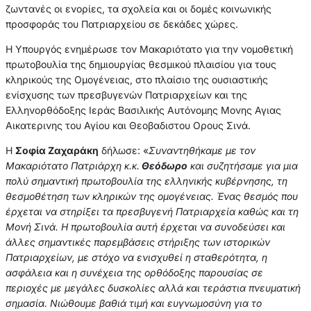
ζωντανές οι ενορίες, τα σχολεία και οι δομές κοινωνικής
προσφοράς του Πατριαρχείου σε δεκάδες χώρες.
Η Υπουργός ενημέρωσε τον Μακαριότατο για την νομοθετική
πρωτοβουλία της δημιουργίας θεσμικού πλαισίου για τους
κληρικούς της Ομογένειας, στο πλαίσιο της ουσιαστικής
ενίσχυσης των πρεσβυγενών Πατριαρχείων και της
Ελληνορθόδοξης Ιεράς Βασιλικής Αυτόνομης Μονης Αγιας
Αικατερινης του Αγίου και Θεοβαδιστου Ορους Σινά.
Η
Σοφία Ζαχαράκη
δήλωσε: «
Συναντηθήκαμε με τον
Μακαριότατο Πατριάρχη κ.κ.
Θεόδωρο
και συζητήσαμε για μια
πολύ σημαντική πρωτοβουλία της ελληνικής κυβέρνησης, τη
θεσμοθέτηση των κληρικών της ομογένειας. Ένας θεσμός που
έρχεται να στηρίξει τα πρεσβυγενή Πατριαρχεία καθώς και τη
Μονή Σινά. Η πρωτοβουλία αυτή έρχεται να συνοδεύσει και
άλλες σημαντικές παρεμβάσεις στήριξης των ιστορικών
Πατριαρχείων, με στόχο να ενισχυθεί η σταθερότητα, η
ασφάλεια και η συνέχεια της ορθόδοξης παρουσίας σε
περιοχές με μεγάλες δυσκολίες αλλά και τεράστια πνευματική
σημασία. Νιώθουμε βαθιά τιμή και ευγνωμοσύνη για το