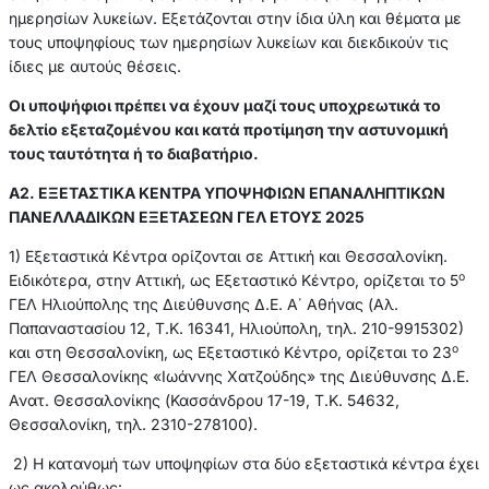
ημερησίων λυκείων. Εξετάζονται στην ίδια ύλη και θέματα με
τους υποψηφίους των ημερησίων λυκείων και διεκδικούν τις
ίδιες με αυτούς θέσεις.
Οι υποψήφιοι πρέπει να έχουν μαζί τους υποχρεωτικά το
δελτίο εξεταζομένου και κατά προτίμηση την αστυνομική
τους ταυτότητα ή το διαβατήριο.
Α2. ΕΞΕΤΑΣΤΙΚΑ ΚΕΝΤΡΑ ΥΠΟΨΗΦΙΩΝ ΕΠΑΝΑΛΗΠΤΙΚΩΝ
ΠΑΝΕΛΛΑΔΙΚΩΝ ΕΞΕΤΑΣΕΩΝ ΓΕΛ ΕΤΟΥΣ 2025
1) Εξεταστικά Κέντρα ορίζονται σε Αττική και Θεσσαλονίκη.
ο
Ειδικότερα, στην Αττική, ως Εξεταστικό Κέντρο, ορίζεται το 5
ΓΕΛ Ηλιούπολης της Διεύθυνσης Δ.Ε. Α΄ Αθήνας (Αλ.
Παπαναστασίου 12, Τ.Κ. 16341, Ηλιούπολη, τηλ. 210-9915302)
ο
και στη Θεσσαλονίκη, ως Εξεταστικό Κέντρο, ορίζεται το 23
ΓΕΛ Θεσσαλονίκης «Ιωάννης Χατζούδης» της Διεύθυνσης Δ.Ε.
Ανατ. Θεσσαλονίκης (Κασσάνδρου 17-19, Τ.Κ. 54632,
Θεσσαλονίκη, τηλ. 2310-278100).
2) Η κατανομή των υποψηφίων στα δύο εξεταστικά κέντρα έχει
ως ακολούθως: