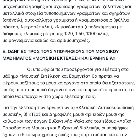
μηχανήματα γραφής και σχεδίασης γραμμάτων, ζελατίνες και
μεταλλικά στοιχεία τυποποιημένων γραμμάτων και σχημάτων
(στένσιλ), αυτοκόλλητα γράμματα ή γραμμοσκιάσεις (φύλλα
ράστερ, λετρασέτ κλπ.), κλιμακόμετρα (υποδεκάμετρα με
διάφορες κλίμακες μέτρησης 1:20, 1:50, 1:100 κλπ.),
μοιρογνωμόνια καθώς και αριθμομηχανές.
Ε. ΟΔΗΓΙΕΣ ΠΡΟΣ ΤΟΥΣ ΥΠΟΨΗΦΙΟΥΣ ΤΟΥ ΜΟΥΣΙΚΟΥ
ΜΑΘΗΜΑΤΟΣ «ΜΟΥΣΙΚΗ ΕΚΤΕΛΕΣΗ ΚΑΙ ΕΡΜΗΝΕΙΑ»
Οι υποψήφιοι που προσέρχονται για εξέταση στο
μάθημα «Μουσική Εκτέλεση και Ερμηνεία» θα πρέπει να
φέρουν μαζί τους τα μουσικά όργανα στα οποία θα εξεταστούν,
εκτός από τα μουσικά όργανα πιάνο και ευρωπαϊκά κρουστά, τα
οποία θα υπάρχουν στο χώρο εξέτασής τους.
Για την εξέταση των έργων των α) «Κλασική, Δυτικοευρωπαϊκή
μουσική», β) «Τζαζ και Δημοφιλής μουσική» ειδών μουσικής,
καθώς και των έργων Βυζαντινής Ψαλτικής του είδους «Λαϊκή -
Παραδοσιακή Μουσική και Βυζαντινή Ψαλτική», οι υποψήφιοι
έχουν το δικαίωμα χρήσης δικής τους παρτιτούρας κατά την