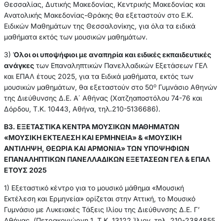
Θεσσαλίας, Δυτικής Μακεδονίας, Κεντρικής Μακεδονίας και
Ανατολικής Μακεδονίας-Θράκης θα εξεταστούν στο Ε.Κ.
Ειδικών Μαθημάτων της Θεσσαλονίκης, για όλα τα ειδικά
μαθήματα εκτός των μουσικών μαθημάτων.
3)
Όλοι οι υποψήφιοι με αναπηρία και ειδικές εκπαιδευτικές
ανάγκες
των Επαναληπτικών Πανελλαδικών Εξετάσεων ΓΕΛ
και ΕΠΑΛ έτους 2025, για τα Ειδικά μαθήματα, εκτός των
ο
μουσικών μαθημάτων, θα εξεταστούν στο 50
Γυμνάσιο Αθηνών
της Διεύθυνσης Δ.Ε. Α΄ Αθήνας (Χατζηαποστόλου 74-76 και
Δόρδου, Τ.Κ. 10443, Αθήνα, τηλ.210-5136686).
Β3. ΕΞΕΤΑΣΤΙΚΑ ΚΕΝΤΡΑ ΜΟΥΣΙΚΩΝ ΜΑΘΗΜΑΤΩΝ
«ΜΟΥΣΙΚΗ ΕΚΤΕΛΕΣΗ ΚΑΙ ΕΡΜΗΝΕΙΑ» & «ΜΟΥΣΙΚΗ
ΑΝΤΙΛΗΨΗ, ΘΕΩΡΙΑ ΚΑΙ ΑΡΜΟΝΙΑ» ΤΩΝ ΥΠΟΨΗΦΙΩΝ
ΕΠΑΝΑΛΗΠΤΙΚΩΝ ΠΑΝΕΛΛΑΔΙΚΩΝ ΕΞΕΤΑΣΕΩΝ ΓΕΛ & ΕΠΑΛ
ΕΤΟΥΣ 2025
1) Εξεταστικό κέντρο για το μουσικό μάθημα «Μουσική
Εκτέλεση και Ερμηνεία» ορίζεται στην Αττική, το Μουσικό
Γυμνάσιο με Λυκειακές Τάξεις Ιλίου της Διεύθυνσης Δ.Ε. Γ’
Αθήνας (Πετρακογιώργη 1, Τ.Κ. 13122 Ίλιον, τηλ. 210-2384855