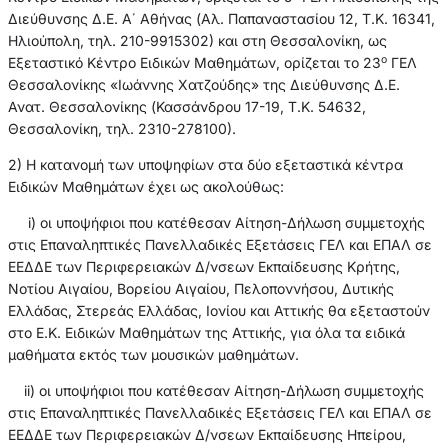
Διεύθυνσης Δ.Ε. Α΄ Αθήνας (Αλ. Παπαναστασίου 12, Τ.Κ. 16341,
Ηλιούπολη, τηλ. 210-9915302) και στη Θεσσαλονίκη, ως
ο
Εξεταστικό Κέντρο Ειδικών Μαθημάτων, ορίζεται το 23
ΓΕΛ
Θεσσαλονίκης «Ιωάννης Χατζούδης» της Διεύθυνσης Δ.Ε.
Ανατ. Θεσσαλονίκης (Κασσάνδρου 17-19, Τ.Κ. 54632,
Θεσσαλονίκη, τηλ. 2310-278100).
2) Η κατανομή των υποψηφίων στα δύο εξεταστικά κέντρα
Ειδικών Μαθημάτων έχει ως ακολούθως:
i) οι υποψήφιοι που κατέθεσαν Αίτηση-Δήλωση συμμετοχής
στις Επαναληπτικές Πανελλαδικές Εξετάσεις ΓΕΛ και ΕΠΑΛ σε
ΕΕΔΔΕ των Περιφερειακών Δ/νσεων Εκπαίδευσης Κρήτης,
Νοτίου Αιγαίου, Βορείου Αιγαίου, Πελοποννήσου, Δυτικής
Ελλάδας, Στερεάς Ελλάδας, Ιονίου και Αττικής θα εξεταστούν
στο Ε.Κ. Ειδικών Μαθημάτων της Αττικής, για όλα τα ειδικά
μαθήματα εκτός των μουσικών μαθημάτων.
ii) οι υποψήφιοι που κατέθεσαν Αίτηση-Δήλωση συμμετοχής
στις Επαναληπτικές Πανελλαδικές Εξετάσεις ΓΕΛ και ΕΠΑΛ σε
ΕΕΔΔΕ των Περιφερειακών Δ/νσεων Εκπαίδευσης Ηπείρου,