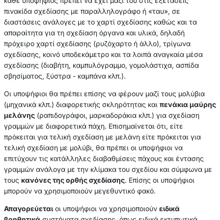
κάθε υποψήφιος πρέπει να έχει μαζί του στις εξετάσεις
πινακίδα σχεδίασης με παραλληλογράφο ή «ταυ», σε
διαστάσεις ανάλογες με το χαρτί σχεδίασης καθώς και τα
απαραίτητα για τη σχεδίαση όργανα και υλικά, δηλαδή
πρόχειρο χαρτί σχεδίασης (ρυζόχαρτο ή άλλο), τρίγωνα
σχεδίασης, κοινό υποδεκάμετρο και τα λοιπά αναγκαία μέσα
σχεδίασης (διαβήτη, καμπυλόγραμμο, γομολάστιχα, ασπίδα
σβησίματος, ξύστρα - καμπάνα κλπ.).
Οι υποψήφιοι θα πρέπει επίσης να φέρουν μαζί τους μολύβια
(μηχανικά κλπ.) διαφορετικής σκληρότητας και
πενάκια μαύρης
μελάνης
(ραπιδογράφοι, μαρκαδοράκια κλπ.) για σχεδίαση
γραμμών με διαφορετικά πάχη. Επισημαίνεται ότι, είτε
πρόκειται για τελική σχεδίαση με μελάνη είτε πρόκειται για
τελική σχεδίαση με μολύβι, θα πρέπει οι υποψήφιοι να
επιτύχουν τις κατάλληλες διαβαθμίσεις πάχους και έντασης
γραμμών ανάλογα με την κλίμακα του σχεδίου και σύμφωνα με
τους
κανόνες της ορθής σχεδίασης
. Επίσης οι υποψήφιοι
μπορούν να χρησιμοποιούν μεγεθυντικό φακό.
Απαγορεύεται
οι υποψήφιοι να χρησιμοποιούν
ειδικά
βοηθητικά
συστήματα σχεδίασης, όπως ειδικά εκτυπωτικά