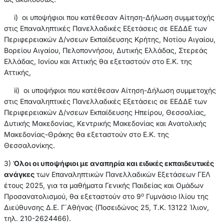
i) οι υποψήφιοι που κατέθεσαν Αίτηση-Δήλωση συμμετοχής
στις Επαναληπτικές Πανελλαδικές Εξετάσεις σε ΕΕΔΔΕ των
Περιφερειακών Δ/νσεων Εκπαίδευσης Κρήτης, Νοτίου Αιγαίου,
Βορείου Αιγαίου, Πελοποννήσου, Δυτικής Ελλάδας, Στερεάς
Ελλάδας, Ιονίου και Αττικής θα εξεταστούν στο Ε.Κ. της
Αττικής,
ii) οι υποψήφιοι που κατέθεσαν Αίτηση-Δήλωση συμμετοχής
στις Επαναληπτικές Πανελλαδικές Εξετάσεις σε ΕΕΔΔΕ των
Περιφερειακών Δ/νσεων Εκπαίδευσης Ηπείρου, Θεσσαλίας,
Δυτικής Μακεδονίας, Κεντρικής Μακεδονίας και Ανατολικής
Μακεδονίας-Θράκης θα εξεταστούν στο Ε.Κ. της
Θεσσαλονίκης.
3)
Όλοι οι υποψήφιοι με αναπηρία και ειδικές εκπαιδευτικές
ανάγκες
των Επαναληπτικών Πανελλαδικών Εξετάσεων ΓΕΛ
έτους 2025, για τα μαθήματα Γενικής Παιδείας και Ομάδων
ο
Προσανατολισμού, θα εξεταστούν στο 9
Γυμνάσιο Ιλίου της
Διεύθυνσης Δ.Ε. Γ΄Αθήνας (Ποσειδώνος 25, Τ.Κ. 13122 Ίλιον,
τηλ. 210-2624466).