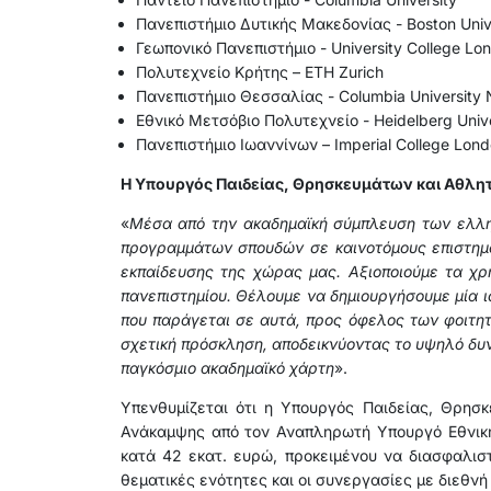
Πανεπιστήμιο Δυτικής Μακεδονίας - Boston Univ
Γεωπονικό Πανεπιστήμιο - University College Lo
Πολυτεχνείο Κρήτης – ETH Zurich
Πανεπιστήμιο Θεσσαλίας - Columbia University
Εθνικό Μετσόβιο Πολυτεχνείο - Heidelberg Unive
Πανεπιστήμιο Ιωαννίνων – Imperial College Lond
Η Υπουργός Παιδείας, Θρησκευμάτων και Αθλη
«
Μέσα από την ακαδημαϊκή σύμπλευση των ελλην
προγραμμάτων σπουδών σε καινοτόμους επιστημο
εκπαίδευσης της χώρας μας. Αξιοποιούμε τα χρ
πανεπιστημίου. Θέλουμε να δημιουργήσουμε μία ι
που παράγεται σε αυτά, προς όφελος των φοιτητ
σχετική πρόσκληση, αποδεικνύοντας το υψηλό δυν
παγκόσμιο ακαδημαϊκό χάρτη
».
Υπενθυμίζεται ότι η Υπουργός Παιδείας, Θρησ
Ανάκαμψης από τον Αναπληρωτή Υπουργό Εθνική
κατά 42 εκατ. ευρώ, προκειμένου να διασφαλισ
θεματικές ενότητες και οι συνεργασίες με διεθνή