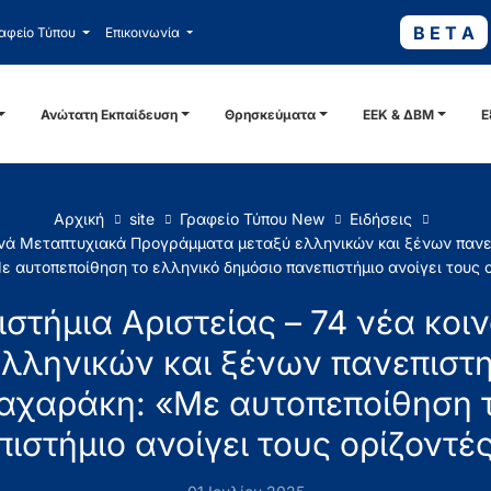
B E T A
αφείο Τύπου
Επικοινωνία
Ανώτατη Εκπαίδευση
Θρησκεύματα
ΕΕΚ & ΔΒΜ
Ε
Αρχική
site
Γραφείο Τύπου New
Ειδήσεις
οινά Μεταπτυχιακά Προγράμματα μεταξύ ελληνικών και ξένων πα
 αυτοπεποίθηση το ελληνικό δημόσιο πανεπιστήμιο ανοίγει τους 
στήμια Αριστείας – 74 νέα κο
λληνικών και ξένων πανεπιστ
αχαράκη: «Με αυτοπεποίθηση τ
ιστήμιο ανοίγει τους ορίζοντέ