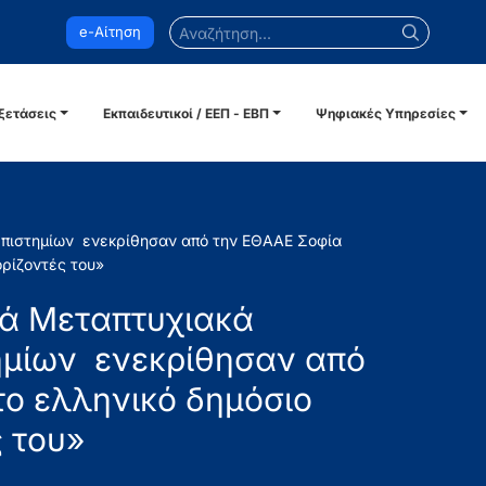
Αναζήτηση...
e-Αίτηση
ξετάσεις
Εκπαιδευτικοί / ΕΕΠ - ΕΒΠ
Ψηφιακές Υπηρεσίες
νεπιστημίων ενεκρίθησαν από την ΕΘΑΑΕ Σοφία
ορίζοντές του»
ινά Μεταπτυχιακά
ημίων ενεκρίθησαν από
ο ελληνικό δημόσιο
ς του»