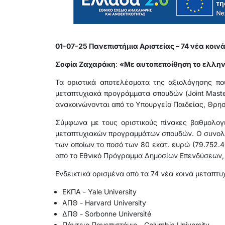
01-07-25 Πανεπιστήμια Αριστείας – 74 νέα κο
Σοφία Ζαχαράκη
:
«Με αυτοπεποίθηση το ελληνι
Τα οριστικά αποτελέσματα της αξιολόγησης πο
μεταπτυχιακά προγράμματα σπουδών (Joint Maste
ανακοινώνονται από το Υπουργείο Παιδείας, Θρη
Σύμφωνα με τους οριστικούς πίνακες βαθμολογι
μεταπτυχιακών προγραμμάτων σπουδών. Ο συνολικ
των οποίων το ποσό των 80 εκατ. ευρώ (79.752.4
από το Εθνικό Πρόγραμμα Δημοσίων Επενδύσεων, 
Ενδεικτικά ορισμένα από τα 74 νέα κοινά μεταπτυχ
ΕΚΠΑ - Yale University
ΑΠΘ - Harvard University
ΔΠΘ - Sorbonne Université
Πάντειο Πανεπιστήμιο - Columbia University