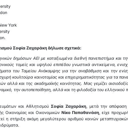
ersity
ndon
 New York
rsity
on.
τισμού Σοφία Ζαχαράκη δήλωσε σχετικά:
ικών δημόσιων ΑΕΙ με καταξιωμένα διεθνή πανεπιστήμια και την
νικούς τομείς και υψηλού επιπέδου γνωστικά αντικείμενα, ενισ
ήματα του Ταμείου Ανάκαμψης για την αναβάθμιση και την ενί
σχυρή κουλτούρα καινοτομίας και επιχειρηματικότητας για τα παν
ών αλλά και της ακαδημαϊκής κοινότητας. Μας γεμίζει αισιοδοξ
αμικό, την αυτοπεποίθηση, αλλά και τη φιλοδοξία του ελληνικού 
κευμάτων και Αθλητισμού
Σοφία Ζαχαράκη
, μετά την απόφαση 
ς Οικονομίας και Οικονομικών
Νίκο Παπαθανάση
, είχε προχωρ
τεί η στήριξη ακόμη μεγαλύτερου αριθμού κοινών μεταπτυχιακ
 ιδρύματα.