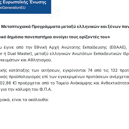
ινά Μεταπτυχιακά Προγράμματα μεταξύ ελληνικών και ξένων πα
κό δημόσιο πανεπιστήμιο ανοίγει τους ορίζοντές του»
υ έγινε από την Εθνική Αρχή Ανώτατης Εκπαίδευσης (ΕΘΑΑΕ),
r ή Dual Master), μεταξύ ελληνικών Ανωτάτων Εκπαιδευτικών Ιδ
σκευμάτων και Αθλητισμού.
κής κατάταξης των αιτήσεων, εγκρίνονται 74 από τις 132 προ
ός προϋπολογισμός επί των εγκεκριμένων προτάσεων ανέρχεται 
02,86 €) προέρχεται από το Ταμείο Ανάκαμψης και Ανθεκτικότητας
για την κάλυψη του Φ.Π.Α.
ιακά, είναι τα ακόλουθα: