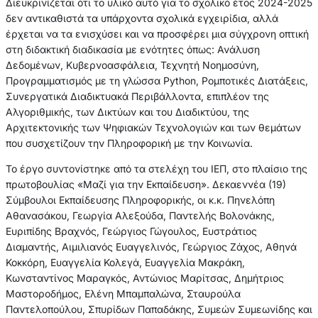
Διευκρινίζεται ότι το υλικό αυτό για το σχολικό έτος 2024-2025
δεν αντικαθιστά τα υπάρχοντα σχολικά εγχειρίδια, αλλά
έρχεται να τα ενισχύσει και να προσφέρει μια σύγχρονη οπτική
στη διδακτική διαδικασία με ενότητες όπως: Ανάλυση
Δεδομένων, Κυβερνοασφάλεια, Τεχνητή Νοημοσύνη,
Προγραμματισμός με τη γλώσσα Python, Ρομποτικές Διατάξεις,
Συνεργατικά Διαδικτυακά Περιβάλλοντα, επιπλέον της
Αλγοριθμικής, των Δικτύων και του Διαδικτύου, της
Αρχιτεκτονικής των Ψηφιακών Τεχνολογιών και των θεμάτων
που συσχετίζουν την Πληροφορική με την Κοινωνία.
Το έργο συντονίστηκε από τα στελέχη του ΙΕΠ, στο πλαίσιο της
πρωτοβουλίας «Μαζί για την Εκπαίδευση». Δεκαεννέα (19)
Σύμβουλοι Εκπαίδευσης Πληροφορικής, οι κ.κ. Πηνελόπη
Αθανασάκου, Γεωργία Αλεξούδα, Παντελής Βολονάκης,
Ευριπίδης Βραχνός, Γεώργιος Γώγουλος, Ευστράτιος
Διαμαντής, Αιμιλιανός Ευαγγελινός, Γεώργιος Ζάχος, Αθηνά
Κοκκόρη, Ευαγγελία Κολεγά, Ευαγγελία Μακράκη,
Κωνσταντίνος Μαραγκός, Αντώνιος Μαρίτσας, Δημήτριος
Μαστοροδήμος, Ελένη Μπαμπαλώνα, Σταυρούλα
Παντελοπούλου, Σπυρίδων Παπαδάκης, Συμεών Συμεωνίδης και