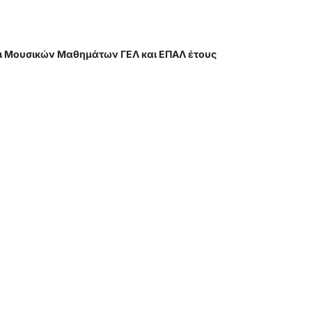
ι Μουσικών Μαθημάτων ΓΕΛ και ΕΠΑΛ έτους