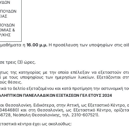
ΥΔΩΝ
 ΣΠΟΥΔΩΝ
ΕΙΑΣ
ΣΠΟΥΔΩΝ
ΟΜΙΑΣ &
Ρ/ΚΗΣ
α μαθήματα η
16.00 μ.μ.
Η προσέλευση των υποψηφίων στις αίθ
ε τρεις (3) ώρες.
τως της κατηγορίας με την οποία επέλεξαν να εξεταστούν στις
ί με τους υποψηφίους των ημερησίων λυκείων. Εξετάζονται στ
τούς θέσεις.
ικά το δελτίο εξεταζομένου και κατά προτίμηση την αστυνομική το
ΑΛΗΠΤΙΚΩΝ ΠΑΝΕΛΛΑΔΙΚΩΝ ΕΞΕΤΑΣΕΩΝ ΓΕΛ ΕΤΟΥΣ 2024
και Θεσσαλονίκη. Ειδικότερα, στην Αττική, ως Εξεταστικό Κέντρο, ο
-3464680) και στη Θεσσαλονίκη, ως Εξεταστικό Κέντρο, ορίζετα
56728, Νεάπολη Θεσσαλονίκης, τηλ. 2310-607521).
εταστικά κέντρα έχει ως ακολούθως: