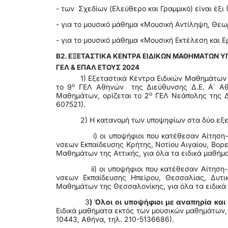
- των Σχεδίων (Ελεύθερο και Γραμμικό) είναι έξι 
- για το μουσικό μάθημα «Μουσική Αντίληψη, Θεωρ
- για το μουσικό μάθημα «Μουσική Εκτέλεση και Ε
Β2. ΕΞΕΤΑΣΤΙΚΑ ΚΕΝΤΡΑ ΕΙΔΙΚΩΝ ΜΑΘΗΜΑΤΩΝ
ΓΕΛ & ΕΠΑΛ ΕΤΟΥΣ 2024
1) Εξεταστικά Κέντρα Ειδικών Μαθημάτων ο
ο
το 9
ΓΕΛ Αθηνών της Διεύθυνσης Δ.Ε. Α΄ Αθήν
ο
Μαθημάτων, ορίζεται το 2
ΓΕΛ Νεάπολης της Δι
607521).
2) Η κατανομή των υποψηφίων στα δύο εξ
i) οι υποψήφιοι που κατέθεσαν Αίτηση-
νσεων Εκπαίδευσης Κρήτης, Νοτίου Αιγαίου, Βορε
Μαθημάτων της Αττικής, για όλα τα ειδικά μαθή
ii) οι υποψήφιοι που κατέθεσαν Αίτηση
νσεων Εκπαίδευσης Ηπείρου, Θεσσαλίας, Δυτι
Μαθημάτων της Θεσσαλονίκης, για όλα τα ειδικά
3
) Όλοι οι υποψήφιοι με αναπηρία και 
Ειδικά μαθήματα εκτός των μουσικών μαθημάτων
10443, Αθήνα, τηλ. 210-5136686).