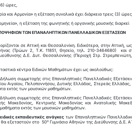
(6) ώρες,
ία και Αρμονία» η εξέταση συνολικά έχει διάρκεια τρεις (3) ώρες 
ρμηνεία», η εξέταση της φωνητικής ή οργανικής μουσικής διαρκεί 
 ΥΠΟΨΗΦΙΩΝ ΤΩΝ ΕΠΑΝΑΛΗΠΤΙΚΩΝ ΠΑΝΕΛΛΑΔΙΚΩΝ ΕΞΕΤΑΣΕΩΝ
ρίζονται σε Αττική και Θεσσαλονίκη. Ειδικότερα, στην Αττική, ω
ας (Τρώων 2, Τ.Κ. 11851, Θησείο, τηλ. 210-3464680) και στ
εύθυνσης Δ.Ε. Δυτ. Θεσσαλονίκης (Περιοχή Στρ. Στρεμπενιώτη,
εταστικά κέντρα Ειδικών Μαθημάτων έχει ως ακολούθως:
Δήλωση συμμετοχής στις Επαναληπτικές Πανελλαδικές Εξετάσει
ίου Αιγαίου, Πελοποννήσου, Δυτικής Ελλάδας, Στερεάς Ελλάδας, Ιο
ματα εκτός των μουσικών μαθημάτων.
-Δήλωση συμμετοχής στις Επαναληπτικές Πανελλαδικές Εξετάσει
κής Μακεδονίας, Κεντρικής Μακεδονίας και Ανατολικής Μακεδ
 μαθήματα εκτός των μουσικών μαθημάτων.
ειδικές εκπαιδευτικές ανάγκες
των Επαναληπτικών Πανελλαδικώ
ο
, θα εξεταστούν στο 50
Γυμνάσιο Αθηνών της Διεύθυνσης Δ.Ε. Α΄