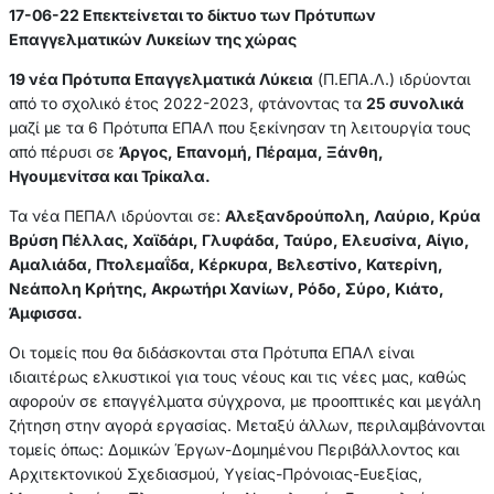
17-06-22 Επεκτείνεται το δίκτυο των Πρότυπων
Επαγγελματικών Λυκείων της χώρας
19 νέα Πρότυπα Επαγγελματικά Λύκεια
(Π.ΕΠΑ.Λ.) ιδρύονται
από το σχολικό έτος 2022-2023, φτάνοντας τα
25 συνολικά
μαζί με τα 6 Πρότυπα ΕΠΑΛ που ξεκίνησαν τη λειτουργία τους
από πέρυσι σε
Άργος, Επανομή, Πέραμα, Ξάνθη,
Ηγουμενίτσα και Τρίκαλα.
Τα νέα ΠΕΠΑΛ ιδρύονται σε:
Αλεξανδρούπολη, Λαύριο, Κρύα
Βρύση Πέλλας, Χαϊδάρι, Γλυφάδα, Ταύρο, Ελευσίνα, Αίγιο,
Αμαλιάδα, Πτολεμαΐδα, Κέρκυρα, Βελεστίνο, Κατερίνη,
Νεάπολη Κρήτης, Ακρωτήρι Χανίων, Ρόδο, Σύρο, Κιάτο,
Άμφισσα.
Οι τομείς που θα διδάσκονται στα Πρότυπα ΕΠΑΛ είναι
ιδιαιτέρως ελκυστικοί για τους νέους και τις νέες μας, καθώς
αφορούν σε επαγγέλματα σύγχρονα, με προοπτικές και μεγάλη
ζήτηση στην αγορά εργασίας. Μεταξύ άλλων, περιλαμβάνονται
τομείς όπως: Δομικών Έργων-Δομημένου Περιβάλλοντος και
Αρχιτεκτονικού Σχεδιασμού, Υγείας-Πρόνοιας-Ευεξίας,