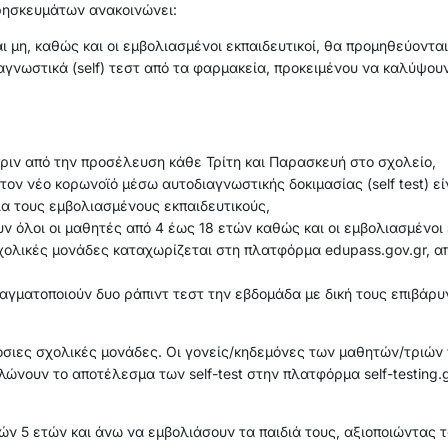
Θρησκευμάτων ανακοινώνει:
 μη, καθώς και οι εμβολιασμένοι εκπαιδευτικοί, θα προμηθεύονται
αγνωστικά (self) τεστ από τα φαρμακεία, προκειμένου να καλύψο
 πριν από την προσέλευση κάθε Τρίτη και Παρασκευή στο σχολείο,
ον νέο κορωνοϊό μέσω αυτοδιαγνωστικής δοκιμασίας (self test) εί
ια τους εμβολιασμένους εκπαιδευτικούς,
ν όλοι οι μαθητές από 4 έως 18 ετών καθώς και οι εμβολιασμένοι 
χολικές μονάδες καταχωρίζεται στη πλατφόρμα edupass.gov.gr, από
πραγματοποιούν δυο ράπιντ τεστ την εβδομάδα με δική τους επιβάρ
σιες σχολικές μονάδες. Οι γονείς/κηδεμόνες των μαθητών/τριών π
ώνουν το αποτέλεσμα των self-test στην πλατφόρμα self-testing.g
ν 5 ετών και άνω να εμβολιάσουν τα παιδιά τους, αξιοποιώντας τ