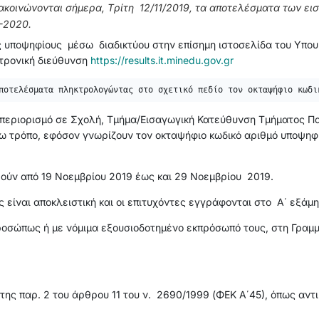
ακοινώνονται σήμερα, Tρίτη 12/11/2019, τα αποτελέσματα των ει
-2020.
 υποψηφίους μέσω διαδικτύου στην επίσημη ιστοσελίδα του Υπο
κτρονική διεύθυνση
https://results.it.minedu.gov.gr
ποτελέσματα πληκτρολογώντας στο σχετικό πεδίο τον οκταψήφιο κωδι
κό περιορισμό σε Σχολή, Τμήμα/Εισαγωγική Κατεύθυνση Τμήματος Π
 τρόπο, εφόσον γνωρίζουν τον οκταψήφιο κωδικό αριθμό υποψηφί
ούν από 19 Νοεμβρίου 2019 έως και 29 Νοεμβρίου 2019.
 είναι αποκλειστική και οι επιτυχόντες εγγράφονται στο Α΄ εξάμη
οσώπως ή με νόμιμα εξουσιοδοτημένο εκπρόσωπό τους, στη Γραμμα
 παρ. 2 του άρθρου 11 του ν. 2690/1999 (ΦΕΚ Α΄45), όπως αντικ