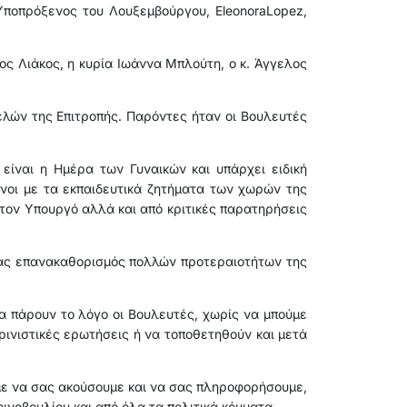
 Υποπρόξενος του Λουξεμβούργου, EleonoraLopez,
ος Λιάκος, η κυρία Ιωάννα Μπλούτη, ο κ. Άγγελος
ελών της Επιτροπής. Παρόντες ήταν οι Βουλευτές
ίναι η Ημέρα των Γυναικών και υπάρχει ειδική
ένοι με τα εκπαιδευτικά ζητήματα των χωρών της
 τον Υπουργό αλλά και από κριτικές παρατηρήσεις
 ένας επανακαθορισμός πολλών προτεραιοτήτων της
να πάρουν το λόγο οι Βουλευτές, χωρίς να μπούμε
ρινιστικές ερωτήσεις ή να τοποθετηθούν και μετά
ύμε να σας ακούσουμε και να σας πληροφορήσουμε,
οινοβουλίου και από όλα τα πολιτικά κόμματα.