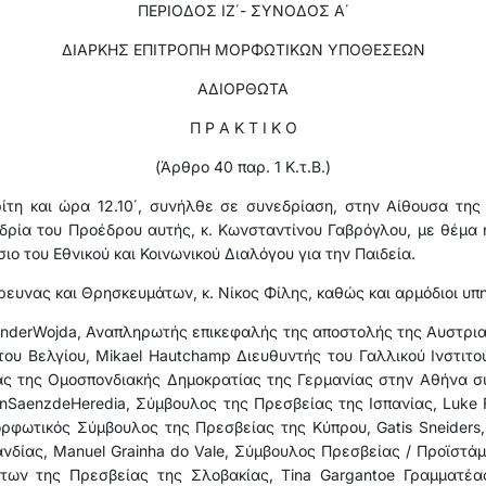
ΠΕΡΙΟΔΟΣ ΙΖ΄- ΣΥΝΟΔΟΣ Α΄
ΔΙΑΡΚΗΣ ΕΠΙΤΡΟΠΗ ΜΟΡΦΩΤΙΚΩΝ ΥΠΟΘΕΣΕΩΝ
ΑΔΙΟΡΘΩΤΑ
Π Ρ Α Κ Τ Ι Κ Ο
(Άρθρο 40 παρ. 1 Κ.τ.Β.)
ίτη και ώρα 12.10΄, συνήλθε σε συνεδρίαση, στην Αίθουσα της
ρία του Προέδρου αυτής, κ. Κωνσταντίνου Γαβρόγλου, με θέμα
 του Εθνικού και Κοινωνικού Διαλόγου για την Παιδεία.
ευνας και Θρησκευμάτων, κ. Νίκος Φίλης, καθώς και αρμόδιοι υπ
xanderWojda, Αναπληρωτής επικεφαλής της αποστολής της Αυστρια
του Βελγίου, Mikael Hautchamp Διευθυντής του Γαλλικού Ινστιτ
ς της Ομοσπονδιακής Δημοκρατίας της Γερμανίας στην Αθήνα συ
anSaenzdeHeredia, Σύμβουλος της Πρεσβείας της Ισπανίας, Luk
ρφωτικός Σύμβουλος της Πρεσβείας της Κύπρου, Gatis Sneiders
δίας, Manuel Grainha do Vale, Σύμβουλος Πρεσβείας / Προϊστάμ
άτων της Πρεσβείας της Σλοβακίας, Tina Gargantoe Γραμματέας