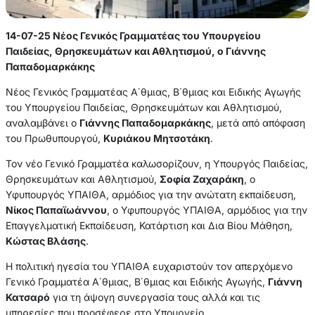
14-07-25 Νέος Γενικός Γραμματέας του Υπουργείου
Παιδείας, Θρησκευμάτων και Αθλητισμού, ο Γιάννης
Παπαδομαρκάκης
Νέος Γενικός Γραμματέας Α΄θμιας, Β΄θμιας και Ειδικής Αγωγής
του Υπουργείου Παιδείας, Θρησκευμάτων και Αθλητισμού,
αναλαμβάνει ο
Γιάννης Παπαδομαρκάκης
, μετά από απόφαση
του Πρωθυπουργού,
Κυριάκου Μητσοτάκη
.
Τον νέο Γενικό Γραμματέα καλωσορίζουν, η Υπουργός Παιδείας,
Θρησκευμάτων και Αθλητισμού,
Σοφία Ζαχαράκη
, ο
Υφυπουργός ΥΠΑΙΘΑ, αρμόδιος για την ανώτατη εκπαίδευση,
Νίκος Παπαϊωάννου
, ο Υφυπουργός ΥΠΑΙΘΑ, αρμόδιος για την
Επαγγελματική Εκπαίδευση, Κατάρτιση και Δια Βίου Μάθηση,
Κώστας Βλάσης
.
Η πολιτική ηγεσία του ΥΠΑΙΘΑ ευχαριστούν τον απερχόμενο
Γενικό Γραμματέα Α΄θμιας, Β΄θμιας και Ειδικής Αγωγής,
Γιάννη
Κατσαρό
για τη άψογη συνεργασία τους αλλά και τις
υπηρεσίες που προσέφερε στο Υπουργείο.