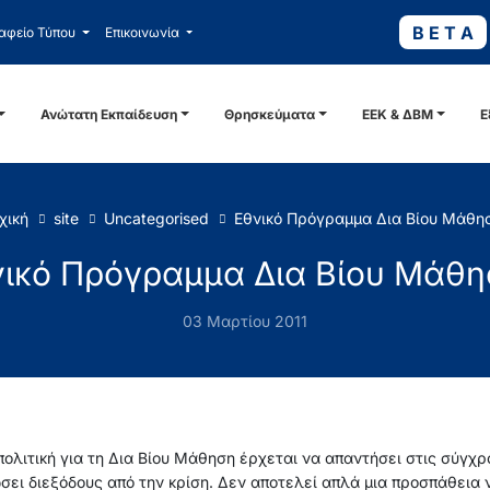
B E T A
αφείο Τύπου
Επικοινωνία
Ανώτατη Εκπαίδευση
Θρησκεύματα
ΕΕΚ & ΔΒΜ
Ε
χική
site
Uncategorised
Εθνικό Πρόγραμμα Δια Βίου Μάθη
ικό Πρόγραμμα Δια Βίου Μάθ
03 Μαρτίου 2011
πολιτική για τη Δια Βίου Μάθηση έρχεται να απαντήσει στις σύγχρ
σει διεξόδους από την κρίση. Δεν αποτελεί απλά μια προσπάθεια 