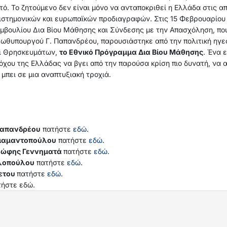
τό. Το ζητούμενο δεν είναι μόνο να ανταποκριθεί η Ελλάδα στις απ
ιστημονικών και ευρωπαϊκών προδιαγραφών. Στις 15 Φεβρουαρίου 
μβουλίου Δια Βίου Μάθησης και Σύνδεσης με την Απασχόληση, πο
ωθυπουργού Γ. Παπανδρέου, παρουσιάστηκε από την πολιτική ηγεσ
ι Θρησκευμάτων,
το Εθνικό Πρόγραμμα Δια Βίου Μάθησης
. Ένα 
όχου της Ελλάδας να βγει από την παρούσα κρίση πιο δυνατή, να 
 μπει σε μια αναπτυξιακή τροχιά.
Παπανδρέου
πατήστε
εδώ
.
ιαμαντοπούλου
πατήστε
εδώ
.
Φώφης Γεννηματά
πατήστε
εδώ
.
ιλοπούλου
πατήστε
εδώ
.
ετου
πατήστε
εδώ
.
τήστε εδώ.