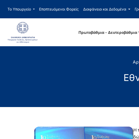
Το Υπουργείο
Εποπτευόμενοι Φορείς
Διαφάνεια και Δεδομένα
Γρ
Πρωτοβάθμια - Δευτεροβάθμια
Αρ
Εθν
Η 
δώ